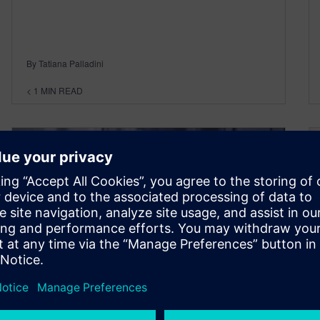
By Tatiana Palladini
< 1
MIN READ
Folge 3 I Mehr Output,