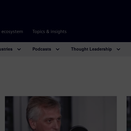
r ecosystem
Topics & insights
ustries
Podcasts
Thought Leadership