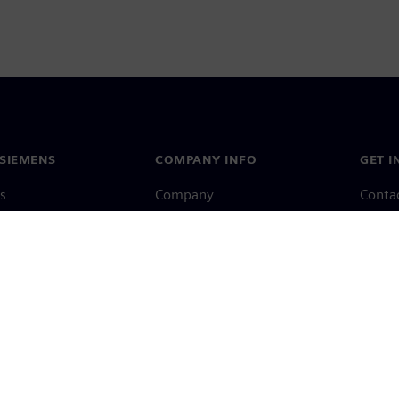
SIEMENS
COMPANY INFO
GET I
s
Company
Conta
hip
Investor relations
Worldw
press
Strategy
Corporate information
Priva