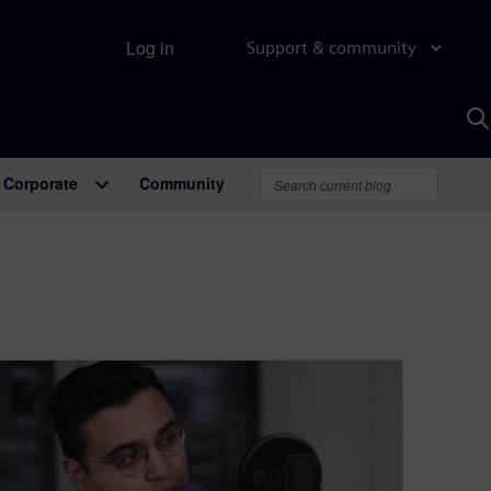
Log in
Support & community
S
w
A
Corporate
Community