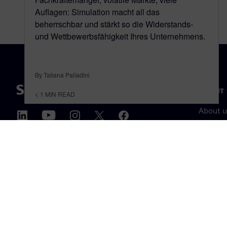
Auflagen: Simulation macht all das
beherrschbar und stärkt so die Widerstands-
und Wettbewerbsfähigkeit Ihres Unternehmens.
By Tatiana Palladini
ABOUT 
< 1
MIN READ
About u
Leaders
News & 
©
Siemens
2026